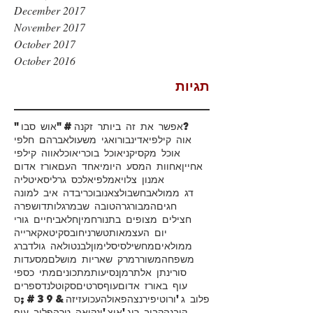
December 2017
November 2017
October 2017
October 2016
תגיות
#אפשר את זה ביותר זקנה?
"אוש סבו"
אוה קילפי
אדינבורו
אגי משעול
אברהם חלפי
אוכל מקסיקני
אוכל בוכרי
אוכל
אווה קילפי
אחיין
אחוות המסע היומי
אחד העם
אורז אדום
אמנון צלוי
אמלפי
אלכס גרליס
איטליה
דג ממולא
בחש
בולצאנו
בוכרי
בדה איב למונה
חגים
המבורגר
הטובה שבמרגלות
דושפרה
חצילים מצופים בתנור
חמין
חלאבי
חיים גורי
יום העצמאות
טשרניחובסקי
טאקארייה
ממולאים
מחשי
לסיס
לימון
לבנטו
לאה גולדברג
משפחה
משורר
מרק שאריות מושלם
מסעדות
סורי
נתן אלתרמן
נסיעות
מתכונים
מתי כספי
עוף באורז אדום
עוף
סרטים
סקוטלנד
ספרים
פלוב ג'ורוטי
פירנצה
פאולה
עכו
עזיזה&#39;ס
קובנה
קבוב רוג'אן
צ'ינקואה טרה
פלוב עוף