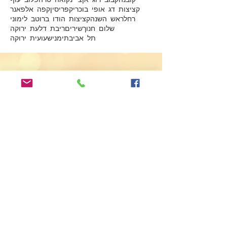
קציצות דג אופי בוכרי
קפריסין
קפה אלפאנר
רחל
ראש השנה
קציצות הודו ברוטב לימוני
שלום חנוך
שירים
ריבת דלעת ירוקה
תל אביב
תימני
שעועית ירוקה
Submit
שנכתוב?