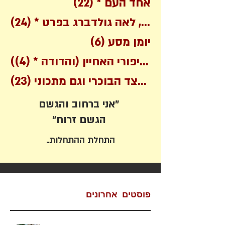
22 posts
אחד העם *
(22)
שירים בכלל, לאה גולדברג בפרט *
(24)
6 posts
יומן מסע
(6)
4 posts
(מסיפורי האחיין (והדודה *
(4)
על הצד הסורי והצד הבוכרי וגם מתכוני
(23)
אני ברחוב והגשם"
"הגשם זרוח
התחלת ההתחלות..
פוסטים אחרונים