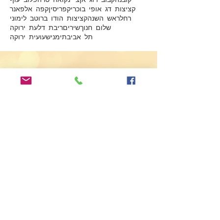
קציצות דג אופי בוכרי
קפריסין
קפה אלפאנר
רחל
ראש השנה
קציצות הודו ברוטב לימוני
שלום חנוך
שירים
ריבת דלעת ירוקה
תל אביב
תימני
שעועית ירוקה
Submit
שנכתוב?