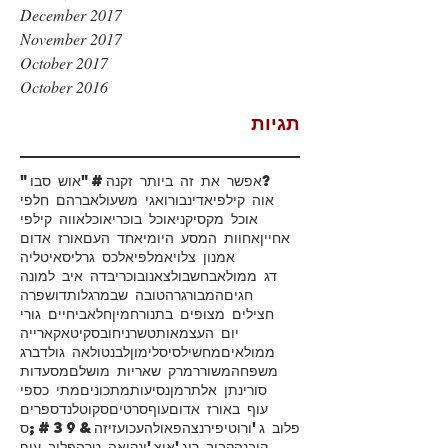
December 2017
November 2017
October 2017
October 2016
תגיות
#אפשר את זה ביותר זקנה?
"אוש סבו"
אוה קילפי
אדינבורו
אגי משעול
אברהם חלפי
אוכל מקסיקני
אוכל בוכרי
אוכל
אווה קילפי
אחיין
אחוות המסע היומי
אחד העם
אורז אדום
אמנון צלוי
אמלפי
אלכס גרליס
איטליה
דג ממולא
בחש
בולצאנו
בוכרי
בדה איב למונה
חגים
המבורגר
הטובה שבמרגלות
דושפרה
חצילים מצופים בתנור
חמין
חלאבי
חיים גורי
יום העצמאות
טשרניחובסקי
טאקארייה
ממולאים
מחשי
לסיס
לימון
לבנטו
לאה גולדברג
משפחה
משורר
מרק שאריות מושלם
מסעדות
סורי
נתן אלתרמן
נסיעות
מתכונים
מתי כספי
עוף באורז אדום
עוף
סרטים
סקוטלנד
ספרים
פלוב ג'ורוטי
פירנצה
פאולה
עכו
עזיזה&#39;ס
קובנה
קבוב רוג'אן
צ'ינקואה טרה
פלוב עוף