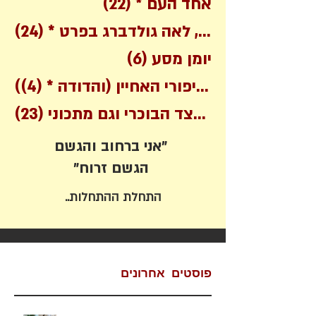
22 posts
אחד העם *
(22)
שירים בכלל, לאה גולדברג בפרט *
(24)
6 posts
יומן מסע
(6)
4 posts
(מסיפורי האחיין (והדודה *
(4)
על הצד הסורי והצד הבוכרי וגם מתכוני
(23)
אני ברחוב והגשם"
"הגשם זרוח
התחלת ההתחלות..
פוסטים אחרונים