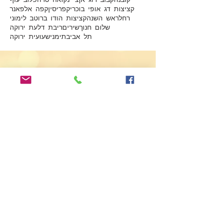
קציצות דג אופי בוכרי
קפריסין
קפה אלפאנר
רחל
ראש השנה
קציצות הודו ברוטב לימוני
שלום חנוך
שירים
ריבת דלעת ירוקה
תל אביב
תימני
שעועית ירוקה
Submit
שנכתוב?