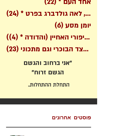
22 posts
אחד העם *
(22)
שירים בכלל, לאה גולדברג בפרט *
(24)
6 posts
יומן מסע
(6)
4 posts
(מסיפורי האחיין (והדודה *
(4)
על הצד הסורי והצד הבוכרי וגם מתכוני
(23)
אני ברחוב והגשם"
"הגשם זרוח
התחלת ההתחלות..
פוסטים אחרונים