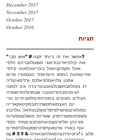
December 2017
November 2017
October 2017
October 2016
תגיות
#אפשר את זה ביותר זקנה?
"אוש סבו"
אוה קילפי
אדינבורו
אגי משעול
אברהם חלפי
אוכל מקסיקני
אוכל בוכרי
אוכל
אווה קילפי
אחיין
אחוות המסע היומי
אחד העם
אורז אדום
אמנון צלוי
אמלפי
אלכס גרליס
איטליה
דג ממולא
בחש
בולצאנו
בוכרי
בדה איב למונה
חגים
המבורגר
הטובה שבמרגלות
דושפרה
חצילים מצופים בתנור
חמין
חלאבי
חיים גורי
יום העצמאות
טשרניחובסקי
טאקארייה
ממולאים
מחשי
לסיס
לימון
לבנטו
לאה גולדברג
משפחה
משורר
מרק שאריות מושלם
מסעדות
סורי
נתן אלתרמן
נסיעות
מתכונים
מתי כספי
עוף באורז אדום
עוף
סרטים
סקוטלנד
ספרים
פלוב ג'ורוטי
פירנצה
פאולה
עכו
עזיזה&#39;ס
קובנה
קבוב רוג'אן
צ'ינקואה טרה
פלוב עוף