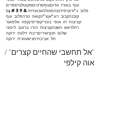
עוף באורז אדום
עוף
סרטים
סקוטלנד
ספרים
פלוב ג'ורוטי
פירנצה
פאולה
עכו
עזיזה&#39;ס
קובנה
קבוב רוג'אן
צ'ינקואה טרה
פלוב עוף
קציצות דג אופי בוכרי
קפריסין
קפה אלפאנר
רחל
ראש השנה
קציצות הודו ברוטב לימוני
שלום חנוך
שירים
ריבת דלעת ירוקה
תל אביב
תימני
שעועית ירוקה
"אל תחשבי שהחיים קצרים" /
אוה קילפי