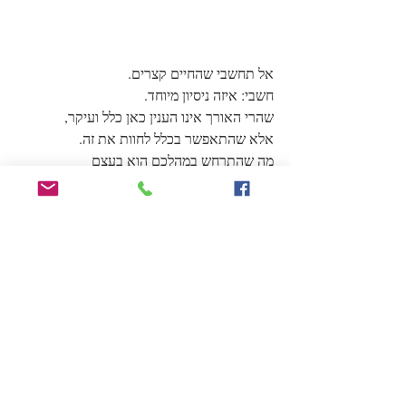
אל תחשבי שהחיים קצרים.
חשבי: איזה ניסיון מיוחד.
שהרי האורך אינו הענין כאן כלל ועיקר,
אלא שהתאפשר בכלל לחוות את זה.
מה שהתרחש במהלכם הוא בעצם
שולי.
זה שהתאפשר בכלל לחוות את ההתחלה ואת 
הסוף
בלי להבין מה קורה
וזה שהתאפשר להתקיים בין לבין
ולעשות משהו בלי להבין שום דבר גם ביחס אליו.
וזה שחלק הארי הוא האי קיום
ושהשמץ הזה, החיים, הם רק מה שבניגוד אליו.
לרגעים האי קיום נעשה רגיש ומבין את עצמו.
אי אפשר לדרוש המשכיות מהתופעה הזאת.
אבל זה שהתאפשר לחוות אותה,