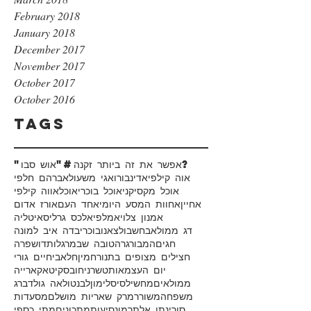
February 2018
January 2018
December 2017
November 2017
October 2017
October 2016
Tags
#אפשר את זה ביותר זקנה?
"אוש סבו"
אוה קילפי
אדינבורו
אגי משעול
אברהם חלפי
אוכל מקסיקני
אוכל בוכרי
אוכל
אווה קילפי
אחיין
אחוות המסע היומי
אחד העם
אורז אדום
אמנון צלוי
אמלפי
אלכס גרליס
איטליה
דג ממולא
בחש
בולצאנו
בוכרי
בדה איב למונה
חגים
המבורגר
הטובה שבמרגלות
דושפרה
חצילים מצופים בתנור
חמין
חלאבי
חיים גורי
יום העצמאות
טשרניחובסקי
טאקארייה
ממולאים
מחשי
לסיס
לימון
לבנטו
לאה גולדברג
משפחה
משורר
מרק שאריות מושלם
מסעדות
סורי
נתן אלתרמן
נסיעות
מתכונים
מתי כספי