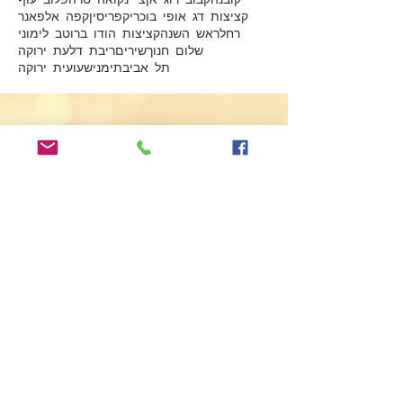
קציצות דג אופי בוכרי
קפריסין
קפה אלפאנר
רחל
ראש השנה
קציצות הודו ברוטב לימוני
שלום חנוך
שירים
ריבת דלעת ירוקה
תל אביב
תימני
שעועית ירוקה
Submit
שנכתוב?