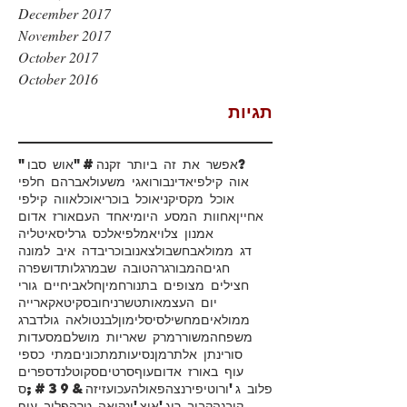
December 2017
November 2017
October 2017
October 2016
תגיות
#אפשר את זה ביותר זקנה?
"אוש סבו"
אוה קילפי
אדינבורו
אגי משעול
אברהם חלפי
אוכל מקסיקני
אוכל בוכרי
אוכל
אווה קילפי
אחיין
אחוות המסע היומי
אחד העם
אורז אדום
אמנון צלוי
אמלפי
אלכס גרליס
איטליה
דג ממולא
בחש
בולצאנו
בוכרי
בדה איב למונה
חגים
המבורגר
הטובה שבמרגלות
דושפרה
חצילים מצופים בתנור
חמין
חלאבי
חיים גורי
יום העצמאות
טשרניחובסקי
טאקארייה
ממולאים
מחשי
לסיס
לימון
לבנטו
לאה גולדברג
משפחה
משורר
מרק שאריות מושלם
מסעדות
סורי
נתן אלתרמן
נסיעות
מתכונים
מתי כספי
עוף באורז אדום
עוף
סרטים
סקוטלנד
ספרים
פלוב ג'ורוטי
פירנצה
פאולה
עכו
עזיזה&#39;ס
קובנה
קבוב רוג'אן
צ'ינקואה טרה
פלוב עוף