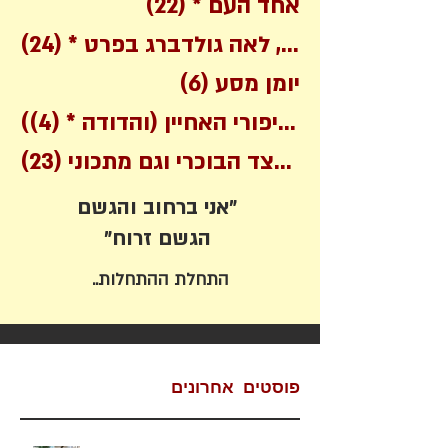
22 posts
אחד העם *
(22)
שירים בכלל, לאה גולדברג בפרט *
(24)
6 posts
יומן מסע
(6)
4 posts
(מסיפורי האחיין (והדודה *
(4)
על הצד הסורי והצד הבוכרי וגם מתכוני
(23)
אני ברחוב והגשם"
"הגשם זרוח
התחלת ההתחלות..
פוסטים אחרונים