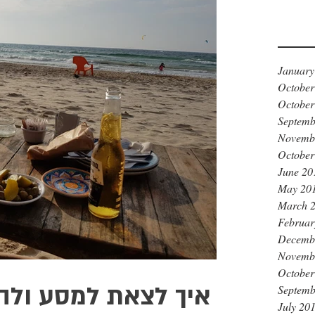
January
October
October
Septemb
Novemb
October
June 20
May 20
March 
Februar
Decemb
Novemb
October
איך לצאת למסע ולה
Septemb
July 20