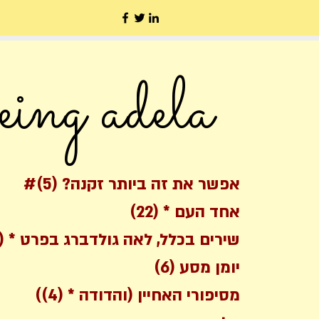
eing adela
5 posts
#אפשר את זה ביותר זקנה?
(5)
22 posts
אחד העם *
(22)
24 posts
שירים בכלל, לאה גולדברג בפרט *
24)
6 posts
יומן מסע
(6)
4 posts
(מסיפורי האחיין (והדודה *
(4)