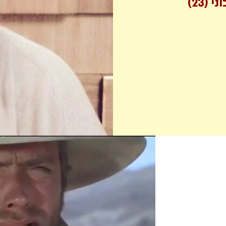
ני
(23)