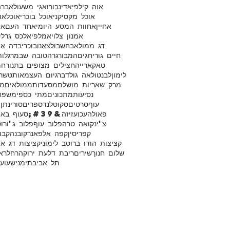
אוה קילפי
אדינבורו
אגי משעול
אברה
אוכל מקסיקני
אוכל בוכרי
אוכל
או
אחיין
אחוות המסע היומי
אחד העם
או
אמנון צלוי
אמלפי
אלכס גרלי
דג ממולא
בחש
בולצאנו
בוכרי
בדה אי
חיים גורי
חגים
המבורגר
הטובה שבמרגלות
טאקארייה
חצילים מצופים בתנור
חמ
לימון
לבנטו
לאה גולדברג
יום העצמאות
טשרנ
מרק שאריות מושלם
מסעדות
ממולאים
מח
נסיעות
מתכונים
מתי כספי
משפח
עוף
סרטים
סקוטלנד
ספרים
סורי
נתן
פאולה
עכו
עזיזה&#39;ס
עוף באו
צ'ינקואה טרה
פלוב עוף
פלוב ג'ורוט
קפריסין
קפה אלפאנר
קובנה
קבו
קציצות הודו ברוטב לימוני
קציצות דג או
שלום חנוך
שירים
ריבת דלעת ירוקה
רחל
רא
תל אביב
תימני
שעועי