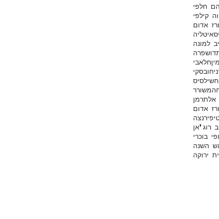
ם חלפי
וה קילפי
רז אדום
ס
איטליה
ב למונה
דושפרה
ין
חלאבי
יחובסקי
שי
לסיס
ה
משורר
 אלתרמן
רז אדום
י
פירנצה
ב רוג'אן
פי בוכרי
ש השנה
ת ירוקה